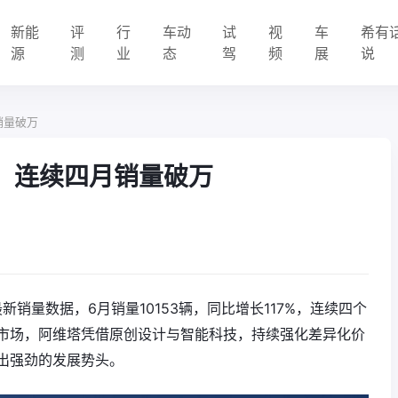
新能
评
行
车动
试
视
车
希有
源
测
业
态
驾
频
展
说
销量破万
辆，连续四月销量破万
新销量数据，6月销量10153辆，同比增长117%，连续四个
市场，阿维塔凭借原创设计与智能科技，持续强化差异化价
出强劲的发展势头。