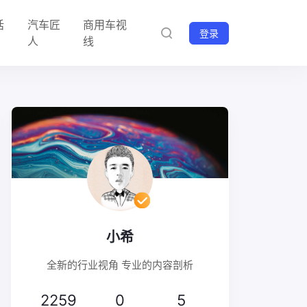
话
汽车匠
商用车视
登录
人
线
小希
全新的行业视角 专业的内容剖析
2259
0
5