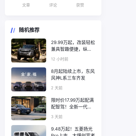
文章
评论
获赞
随机推荐
29.99万起，改装轻松
兼具智趣便捷，纵横
F700上市
12 小时前
8月起陆续上市，东风
风神L系三车齐发
2 天前
限时价17.99万起配满
配智驾！全新一代天
工08正式上市
3 天前
9.48万起！五菱扬光
Pro上市，太懂创富者