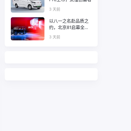
3 天前
以八一之名赴品质之
约，北京81启幕全新
口碑征程
3 天前