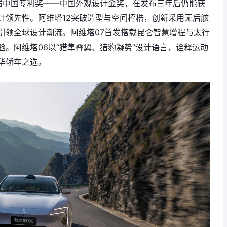
届中国专利奖——中国外观设计金奖，在发布三年后仍能获
计领先性。阿维塔12突破造型与空间桎梏，创新采用无后舷
引领全球设计潮流。阿维塔07首发搭载昆仑智慧增程与太行
。阿维塔06以“猎隼叠翼、猎豹凝势”设计语言，诠释运动
华轿车之选。