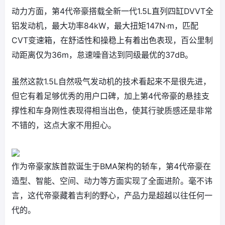
动力方面，第4代帝豪搭载全新一代1.5L直列四缸DVVT全
铝发动机，最大功率84kW，最大扭矩147N·m，匹配
CVT变速箱，在舒适性和操稳上有着出色表现，百公里制
动距离仅为36m，怠速噪音达到同级最优的37dB。
虽然这款1.5L自然吸气发动机的技术看起来不是很先进，
但它有着足够优秀的用户口碑，加上第4代帝豪的悬挂支
撑性和车身刚性表现得相当出色，使其行驶质感还是非常
不错的，这点大家不用担心。
作为帝豪家族首款诞生于BMA架构的轿车，第4代帝豪在
造型、智能、空间、动力等方面实现了全面进阶。毫不讳
言，这代帝豪藏着吉利的野心，产品力是超越以往任何一
代的。