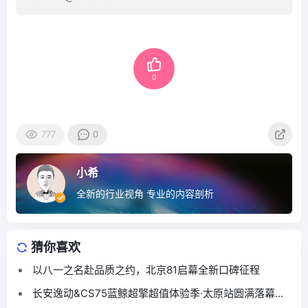
0
777
0
小希
全新的行业视角 专业的内容剖析
猜你喜欢
以八一之名赴品质之约，北京81启幕全新口碑征程
长安逸动&CS75蓝鲸超擎超值体验季·太原站圆满落幕，