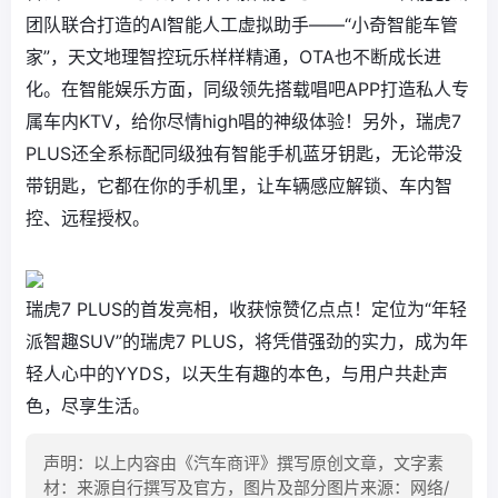
团队联合打造的AI智能人工虚拟助手——“小奇智能车管
家”，天文地理智控玩乐样样精通，OTA也不断成长进
化。在智能娱乐方面，同级领先搭载唱吧APP打造私人专
属车内KTV，给你尽情high唱的神级体验！另外，瑞虎7
PLUS还全系标配同级独有智能手机蓝牙钥匙，无论带没
带钥匙，它都在你的手机里，让车辆感应解锁、车内智
控、远程授权。
瑞虎7 PLUS的首发亮相，收获惊赞亿点点！定位为“年轻
派智趣SUV”的瑞虎7 PLUS，将凭借强劲的实力，成为年
轻人心中的YYDS，以天生有趣的本色，与用户共赴声
色，尽享生活。
声明：以上内容由《汽车商评》撰写原创文章，文字素
材：来源自行撰写及官方，图片及部分图片来源：网络/