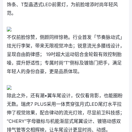
饰条、T型晶透式LED前雾灯，为前脸增添时尚年轻风
范。
不仅前脸惊赞，侧颜同样惊艳。行业首发「节奏脉动式」
炫光行李架，带来无限视觉冲击；锐意流光多腰线设计，
呈现自由韵律感； 19吋超大运动铝合金轮毂有效控制胎
噪，提升舒适性；专属时尚“T”侧标及镀铬门把手，满足
年轻人的身份自豪，更是品质体现。
除此之外，还有潮•翼车尾设计，仅仅看背影，也能圈粉
无数。瑞虎7 PLUS采用一体贯穿弦月式LED尾灯水平拉
伸了视觉效果，配合律动的流光灯效，尽显前卫科技感；
“CHERY”字母徽标与机能渐层式尾翼设计、镀铬动感双
排气管等交相辉映，让车尾设计更显时尚、动感。