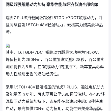
同级超强鲲鹏动力加持 豪华性能与经济节油全部给你
瑞虎7 PLUS搭载同级超强1.6TGDI+7DCT鲲鹏动力，并
且同级首发1.5TCI+48V轻混动力，硬核实力媲美豪华品
牌。
其中，1.6TGDI+7DCT鲲鹏动力版最大功率为145kW，
峰值扭矩为290N·m，百公里加速实测8.28秒，百公里实
测油耗仅为6.6L。在“鲲鹏动力”的加持下，新车兼具澎湃
动力性能与出色的燃油经济性。
采用1.5TCI+48V轻混增压的瑞虎7 PLUS，通过电机助力
及能量回收功能，可实现百公里5.9L超低油耗。在48V轻
混增压动力系统加持下，该车能在怠速启停后0.3秒快速
启动，最高提供70N·m助力扭矩，功能性媲美豪华品牌。