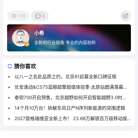
739
0
小希
全新的行业视角 专业的内容剖析
猜你喜欢
以八一之名赴品质之约，北京81启幕全新口碑征程
长安逸动&CS75蓝鲸超擎超值体验季·太原站圆满落幕，
本土跨界联合燃动龙城
泰钽700开启预售，北京越野如何开启智能越野3.0时
代？
14个月10万台！拆解东风日产N序列新能源的突围逻辑
2027款格瑞维亚全新上市！ 23.68万解锁百万级移动座
舱