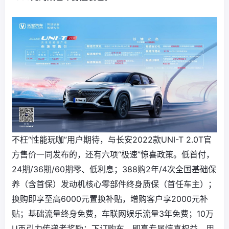
不枉“性能玩咖”用户期待，与长安2022款UNI-T 2.0T官
方售价一同发布的，还有六项“极速”惊喜政策。低首付，
24期/36期/60期零、低利息；388购2年/4次全国基础保
养（含首保）发动机核心零部件终身质保（首任车主）；
换购即享至高6000元置换补贴，增购客户享2000元补
贴；基础流量终身免费，车联网娱乐流量3年免费；10万
U币引力传递者奖励；下订购车，即享专属惊喜权益，用