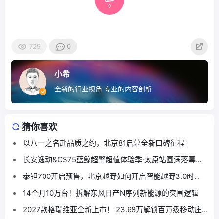
0
729
0
小希
全新的行业视角 专业的内容剖析
猜你喜欢
以八一之名赴品质之约，北京81启幕全新口碑征程
长安逸动&CS75蓝鲸超擎超值体验季·太原站圆满落幕，
本土跨界联合燃动龙城
泰钽700开启预售，北京越野如何开启智能越野3.0时
代？
14个月10万台！拆解东风日产N序列新能源的突围逻辑
2027款格瑞维亚全新上市！ 23.68万解锁百万级移动座