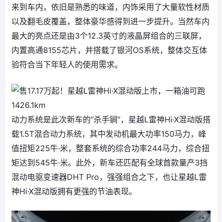
来到车内，依旧是熟悉的味道，内饰采用了大量软性材质
以及翻毛皮覆盖，整体豪华感得到进一步提升。当然车内
最大的亮点还是由3个12.3英寸的液晶屏组合的三联屏，
内置高通8155芯片，并搭载了银河OS系统，整体交互体
验符合当下年轻人的使用需求。
动力系统是此次新车的“杀手锏”，星越L雷神Hi·X混动版搭
载1.5T混合动力系统，其中发动机最大功率150马力，峰
值扭矩225牛·米，整套系统的综合功率244马力，综合扭
矩达到545牛·米。此外，新车还匹配有全球首款量产3挡
混动电驱变速器DHT Pro，强强组合之下，也让星越L雷
神Hi·X混动版拥有更强的节油表现。