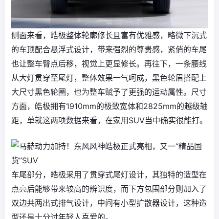
侧面来看，皓极整体轮廓修长且富有优雅感，略微下沉式
的车顶配合悬浮式设计，带来强烈的尊贵感，紧俏的车尾
也让整车臀点后移，视觉上更显修长。再往下，一条腰线
从大灯贯穿至尾灯，整体效果一气呵成，黑色轮眉搭配上
大尺寸黑色轮圈，也为整车赋予了更强的运动属性。尺寸
方面，皓极拥有1910mm的极致宽体和2825mm的越级轴
距，单就这两项数据来看，在家用SUV当中确实很能打。
车尾部分，皓极采用了贯穿式尾灯设计，其独特的造型在
点亮后能够带来较高的辨识度，而下方包围部分则加入了
双边共两出式排气设计，中间有小型扩散器设计，这种造
型还是十分讨年轻人喜爱的。