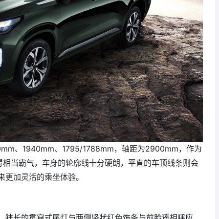
、1940mm、1795/1788mm，轴距为2900mm，作为
显得相当霸气，车身的轮廓线十分硬朗，平直的车顶线条则会
来更加灵活的乘坐体验。
，狭长的贯穿式尾灯与两侧竖状红色饰条与前脸遥相呼应，