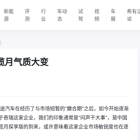
新能
评
行
车动
试
视
车
希有
源
测
业
态
驾
频
展
说
变
途揽月气质大变
星途汽车在经历了与市场短暂的“磨合期”之后，如今开始逐渐
于奇瑞这家企业，我们的印象通常是“闷声干大事”，是中国
揽月探享版的到来，或许意味着这家企业市场敏锐度也在逐