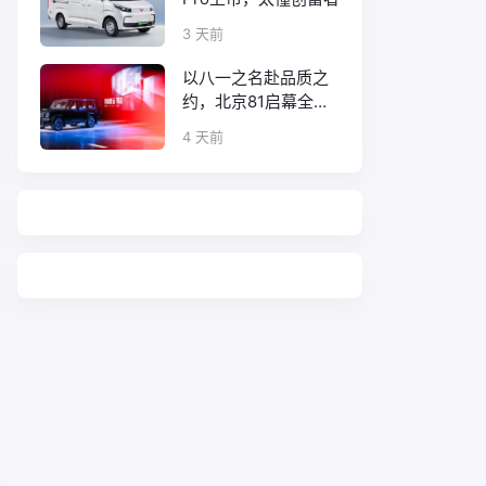
3 天前
以八一之名赴品质之
约，北京81启幕全新
口碑征程
4 天前