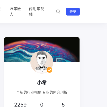
话
汽车匠
商用车视
登录
人
线
小希
全新的行业视角 专业的内容剖析
2259
0
5