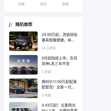
文章
评论
获赞
随机推荐
29.99万起，改装轻松
兼具智趣便捷，纵横
F700上市
14 小时前
8月起陆续上市，东风
风神L系三车齐发
2 天前
限时价17.99万起配满
配智驾！全新一代天
工08正式上市
3 天前
9.48万起！五菱扬光
Pro上市，太懂创富者