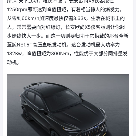
所谓“天下武功，唯快不破”，长安欧尚X5侠客版在
1250rpm即可达到峰值扭矩，有着相当惊人的爆发力，
从零到60km/h加速度最快仅需3.63s，生活在城市里的
人，常常需要面对红绿灯，长安欧尚X5侠客版则让你起
步始终快人一步。而这一切则要归功于它搭载的那台全新
蓝鲸NE1.5T高压直喷发动机，这台发动机最大功率为
132Kw，峰值扭矩为300N·m，性能优于大部分同排量发
动机。