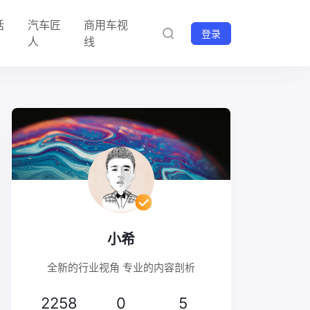
话
汽车匠
商用车视
登录
人
线
小希
全新的行业视角 专业的内容剖析
2258
0
5