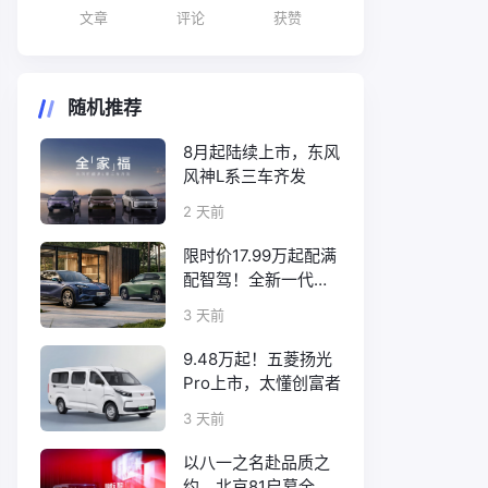
文章
评论
获赞
随机推荐
8月起陆续上市，东风
风神L系三车齐发
2 天前
限时价17.99万起配满
配智驾！全新一代天
工08正式上市
3 天前
9.48万起！五菱扬光
Pro上市，太懂创富者
3 天前
以八一之名赴品质之
约，北京81启幕全新