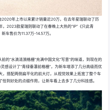
自2020年上市以来累计销量近20万，在去年星瑞联动了历
2023款星瑞则联动了在春晚上大热的“IP”《只此青
售价为11.37万-14.57万。
从前的“水滴涟漪格栅”充满中国文化“写意”的味道，到现在的
为灵感设计了“青绿垂瀑前格栅”，为新车增添了几分高级而优
大，搭配两侧扁平化的前大灯，从视觉效果上拓宽了整个车
到了恰到好处的点缀作用，让新车看上去多了几分科技感。