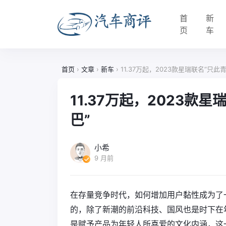
首
新
页
车
首页
›
文章
›
新车
›
11.37万起，2023款星瑞联名“只此
11.37万起，2023款
巴”
小希
9 月前
在存量竞争时代，如何增加用户黏性成为了
的，除了新潮的前沿科技、国风也是时下在
是赋予产品为年轻人所喜爱的文化内涵，这