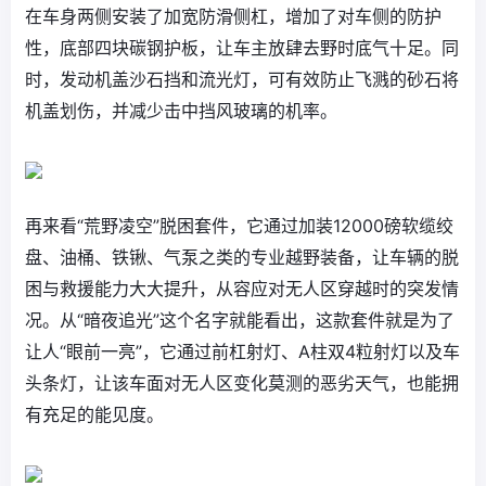
在车身两侧安装了加宽防滑侧杠，增加了对车侧的防护
性，底部四块碳钢护板，让车主放肆去野时底气十足。同
时，发动机盖沙石挡和流光灯，可有效防止飞溅的砂石将
机盖划伤，并减少击中挡风玻璃的机率。
再来看“荒野凌空”脱困套件，它通过加装12000磅软缆绞
盘、油桶、铁锹、气泵之类的专业越野装备，让车辆的脱
困与救援能力大大提升，从容应对无人区穿越时的突发情
况。从“暗夜追光”这个名字就能看出，这款套件就是为了
让人“眼前一亮”，它通过前杠射灯、A柱双4粒射灯以及车
头条灯，让该车面对无人区变化莫测的恶劣天气，也能拥
有充足的能见度。