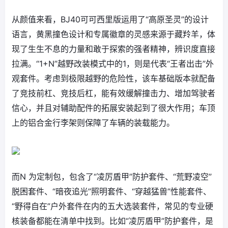
从颜值来看，BJ40可可西里版运用了“高原圣灵”的设计
语言，黄黑撞色设计和专属徽章的灵感来源于藏羚羊，体
现了生生不息的力量和敢于探索的强者精神，辨识度直接
拉满。“1+N”越野改装模式中的1，则是代表“王者出击”外
观套件。考虑到极限越野的危险性，该车基础版本就配备
了竞技前杠、竞技后杠，能有效缓解撞击力、增加驾驶者
信心，并且对辅助配件的拓展安装起到了很大作用；车顶
上的铝合金行李架则保障了车辆的装载能力。
而N 为定制包，包含了“凌厉盾甲”防护套件、“荒野凌空”
脱困套件、“暗夜追光”照明套件、“穿越猛兽”性能套件、
“野得自在”户外套件在内的五大选装套件，常见的专业硬
核装备都能在清单中找到。比如“凌厉盾甲”防护套件，是