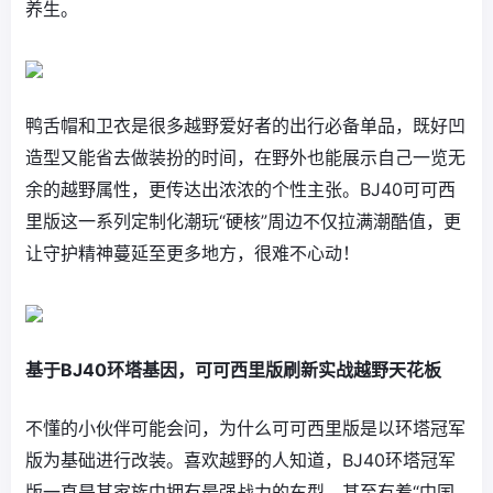
养生。
鸭舌帽和卫衣是很多越野爱好者的出行必备单品，既好凹
造型又能省去做装扮的时间，在野外也能展示自己一览无
余的越野属性，更传达出浓浓的个性主张。BJ40可可西
里版这一系列定制化潮玩“硬核”周边不仅拉满潮酷值，更
让守护精神蔓延至更多地方，很难不心动！
基于BJ40环塔基因，可可西里版刷新实战越野天花板
不懂的小伙伴可能会问，为什么可可西里版是以环塔冠军
版为基础进行改装。喜欢越野的人知道，BJ40环塔冠军
版一直是其家族中拥有最强战力的车型，甚至有着“中国