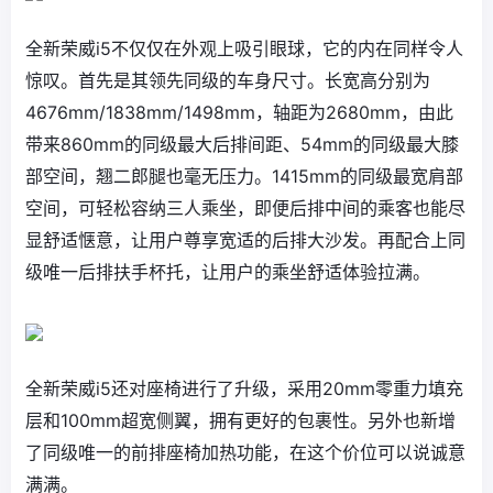
全新荣威i5不仅仅在外观上吸引眼球，它的内在同样令人
惊叹。首先是其领先同级的车身尺寸。长宽高分别为
4676mm/1838mm/1498mm，轴距为2680mm，由此
带来860mm的同级最大后排间距、54mm的同级最大膝
部空间，翘二郎腿也毫无压力。1415mm的同级最宽肩部
空间，可轻松容纳三人乘坐，即便后排中间的乘客也能尽
显舒适惬意，让用户尊享宽适的后排大沙发。再配合上同
级唯一后排扶手杯托，让用户的乘坐舒适体验拉满。
全新荣威i5还对座椅进行了升级，采用20mm零重力填充
层和100mm超宽侧翼，拥有更好的包裹性。另外也新增
了同级唯一的前排座椅加热功能，在这个价位可以说诚意
满满。