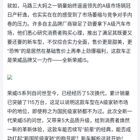
就如，马路三大妈之一销量始终遥遥领先的A级市场销冠
日产轩逸，也实实在在的感受到了市场萎缩与竞争对手内
卷的压力。许多自主品牌厂商铆足了劲要拿下A级汽车市
场，他们悉心研究消费者购买心理，推出了满足其既要又
要还要的新车型，不仅综合实力全面，售价更是甜美，更
“恐怖”的是居然在基础售价上再奉上劲爆福利，这款车正
是荣威品牌又一力作——全新荣威i5。
荣威i5系列自问世至今，已经经历了5次换代，累计销量
已突破了115万台，这足以说明这款车型在A级家轿市场
中的地位，即使称之为国民级家轿都不为过。此次全新一
代荣威i5的问世，又带来5大品质升级，给到消费者焕然
一新的革新体验，这款车能否续写“前辈”的经典，能否成
功扛起“新国民级家轿”的称号呢？新车解析这就开始！