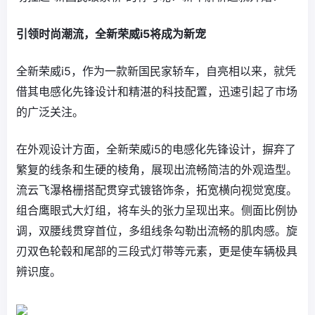
引领时尚潮流，全新荣威i5将成为新宠
全新荣威i5，作为一款新国民家轿车，自亮相以来，就凭
借其电感化先锋设计和精湛的科技配置，迅速引起了市场
的广泛关注。
在外观设计方面，全新荣威i5的电感化先锋设计，摒弃了
繁复的线条和生硬的棱角，展现出流畅简洁的外观造型。
流云飞瀑格栅搭配贯穿式镀铬饰条，拓宽横向视觉宽度。
组合鹰眼式大灯组，将车头的张力呈现出来。侧面比例协
调，双腰线贯穿首位，多组线条勾勒出流畅的肌肉感。旋
刃双色轮毂和尾部的三段式灯带等元素，更是使车辆极具
辨识度。