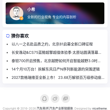
小希
全新的行业视角 专业的内容剖析
猜你喜欢
以八一之名赴品质之约，北京81启幕全新口碑征程
长安逸动&CS75蓝鲸超擎超值体验季·太原站圆满落幕，
本土跨界联合燃动龙城
泰钽700开启预售，北京越野如何开启智能越野3.0时
代？
14个月10万台！拆解东风日产N序列新能源的突围逻辑
2027款格瑞维亚全新上市！ 23.68万解锁百万级移动座
舱
Copyright © 2016-2026
汽车商评|汽车产业新锐媒体
. Designed by
nicetheme
.