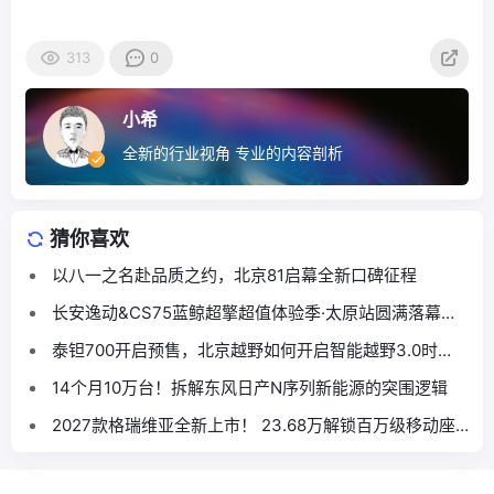
313
0
小希
全新的行业视角 专业的内容剖析
猜你喜欢
以八一之名赴品质之约，北京81启幕全新口碑征程
长安逸动&CS75蓝鲸超擎超值体验季·太原站圆满落幕，
本土跨界联合燃动龙城
泰钽700开启预售，北京越野如何开启智能越野3.0时
代？
14个月10万台！拆解东风日产N序列新能源的突围逻辑
2027款格瑞维亚全新上市！ 23.68万解锁百万级移动座
舱