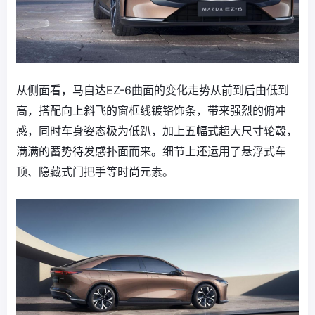
从侧面看，马自达EZ-6曲面的变化走势从前到后由低到
高，搭配向上斜飞的窗框线镀铬饰条，带来强烈的俯冲
感，同时车身姿态极为低趴，加上五幅式超大尺寸轮毂，
满满的蓄势待发感扑面而来。细节上还运用了悬浮式车
顶、隐藏式门把手等时尚元素。