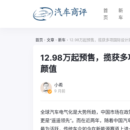
首
新
页
车
首页
›
文章
›
新车
›
12.98万起预售，揽获多项国际设计
12.98万起预售，揽获
颜值
小希
9 月前
全球汽车电气化是大势所趋，中国市场在政
更是“遥遥领先”。而在近两年，随着中国
最为活跃，传统车企如今在新能源赛道上进