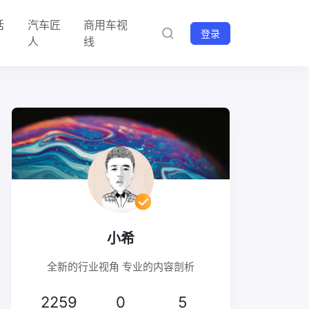
话
汽车匠
商用车视
登录
人
线
小希
全新的行业视角 专业的内容剖析
2259
0
5