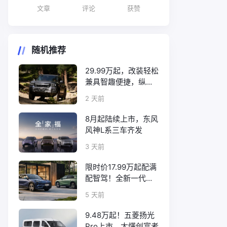
文章
评论
获赞
随机推荐
29.99万起，改装轻松
兼具智趣便捷，纵横
F700上市
2 天前
8月起陆续上市，东风
风神L系三车齐发
3 天前
限时价17.99万起配满
配智驾！全新一代天
工08正式上市
5 天前
9.48万起！五菱扬光
Pro上市，太懂创富者