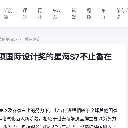
新能
评
行
车动
试
视
车
希有
源
测
业
态
驾
频
展
说
奖的星海S7不止香在颜值
多项国际设计奖的星海S7不止香在
策以及各家车企的努力下，电气化进程相较于全球其他国家
汽车电气化迈入新阶段，相较于过去新能源品牌主要以新势力
一步发力，包括很多“国家队”汽车品牌，也陆陆续续加入了