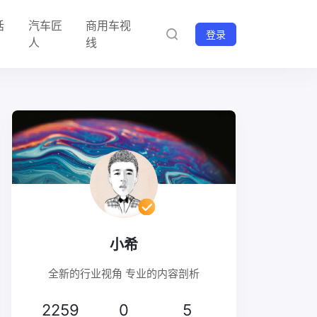
话
汽车匠
商用车视
登录
人
线
小希
全新的行业视角 专业的内容剖析
2259
0
5