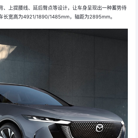
背、上提腰线、延后臀点等设计，让车身呈现出一种蓄势待
为4921/1890/1485mm，轴距为2895mm。