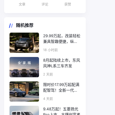
文章
评论
获赞
随机推荐
29.99万起，改装轻松
兼具智趣便捷，纵横
F700上市
18 小时前
8月起陆续上市，东风
风神L系三车齐发
2 天前
限时价17.99万起配满
配智驾！全新一代天
工08正式上市
4 天前
9.48万起！五菱扬光
Pro上市，太懂创富者