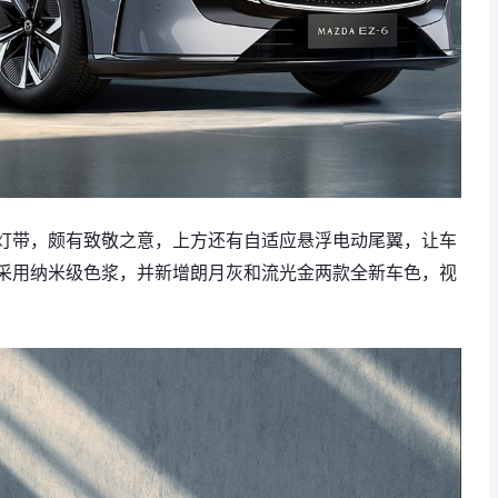
灯带，颇有致敬之意，上方还有自适应悬浮电动尾翼，让车
采用纳米级色浆，并新增朗月灰和流光金两款全新车色，视