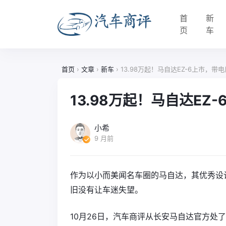
首
新
页
车
首页
›
文章
›
新车
›
13.98万起！马自达EZ-6上市，带
13.98万起！马自达E
小希
9 月前
作为以小而美闻名车圈的马自达，其优秀设
旧没有让车迷失望。
10月26日，汽车商评从长安马自达官方处