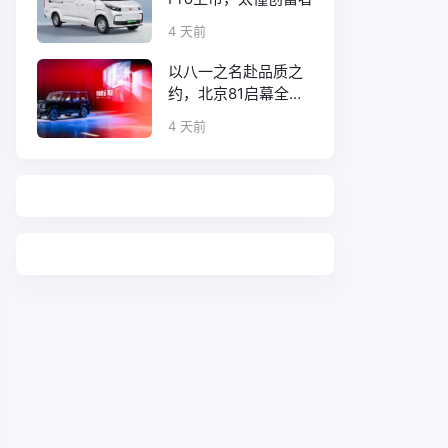
4 天前
以八一之名赴品质之
约，北京81启幕全新
口碑征程
4 天前