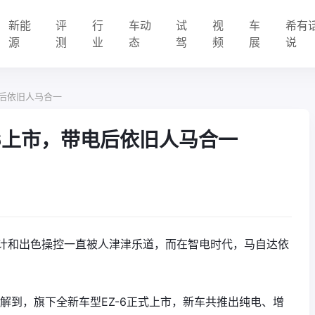
新能
评
行
车动
试
视
车
希有
源
测
业
态
驾
频
展
说
电后依旧人马合一
Z-6上市，带电后依旧人马合一
计和出色操控一直被人津津乐道，而在智电时代，马自达依
了解到，旗下全新车型EZ-6正式上市，新车共推出纯电、增