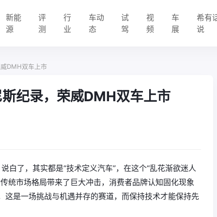
新能
评
行
车动
试
视
车
希有
源
测
业
态
驾
频
展
说
荣威DMH双车上市
尼斯纪录，荣威DMH双车上市
，说白了，其实都是“技术定义汽车”，在这个“乱花渐欲迷人
对传统市场格局带来了巨大冲击，消费者品牌认知固化现象
，这是一场挑战与机遇并存的赛道，而保持技术才能保持先