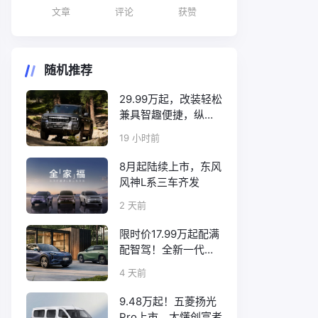
文章
评论
获赞
随机推荐
29.99万起，改装轻松
兼具智趣便捷，纵横
F700上市
19 小时前
8月起陆续上市，东风
风神L系三车齐发
2 天前
限时价17.99万起配满
配智驾！全新一代天
工08正式上市
4 天前
9.48万起！五菱扬光
Pro上市，太懂创富者