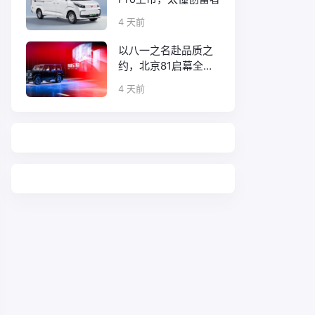
4 天前
以八一之名赴品质之
约，北京81启幕全新
口碑征程
4 天前