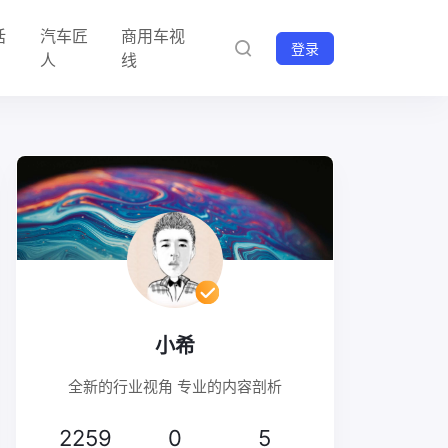
话
汽车匠
商用车视
登录
人
线
小希
全新的行业视角 专业的内容剖析
2259
0
5