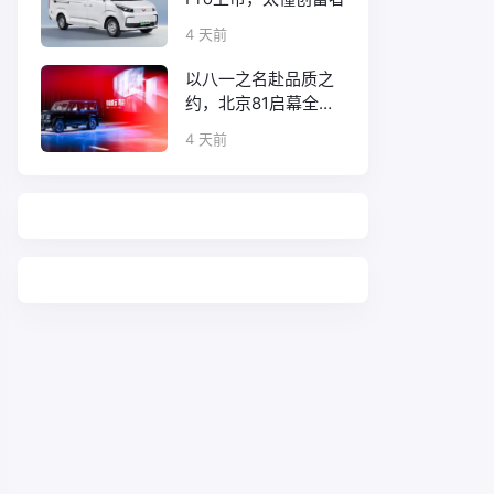
4 天前
以八一之名赴品质之
约，北京81启幕全新
口碑征程
4 天前