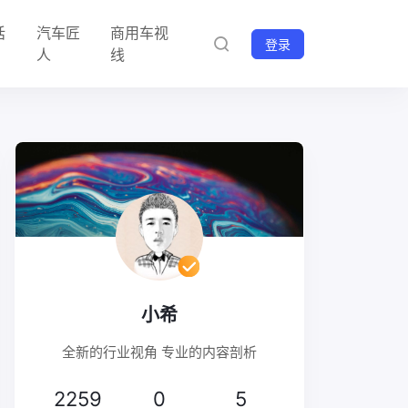
话
汽车匠
商用车视
登录
人
线
小希
全新的行业视角 专业的内容剖析
2259
0
5