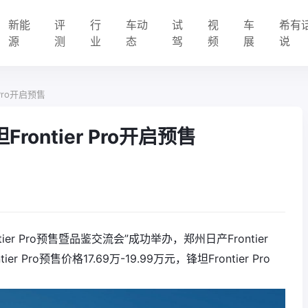
新能
评
行
车动
试
视
车
希有
源
测
业
态
驾
频
展
说
 Pro开启预售
rontier Pro开启预售
ier Pro预售暨品鉴交流会”成功举办，郑州日产Frontier
Pro预售价格17.69万-19.99万元，锋坦Frontier Pro