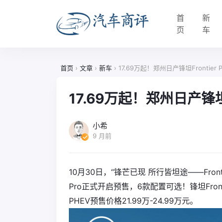
首
新
页
车
首页
›
文章
›
新车
›
17.69万起！郑州日产锋坦Frontier
17.69万起！郑州日产锋坦F
小希
9 月前
10月30日，“锋芒已现 所行皆坦途——Front
Pro正式开启预售，6款配置可选！锋坦Frontier 
PHEV预售价格21.99万-24.99万元。