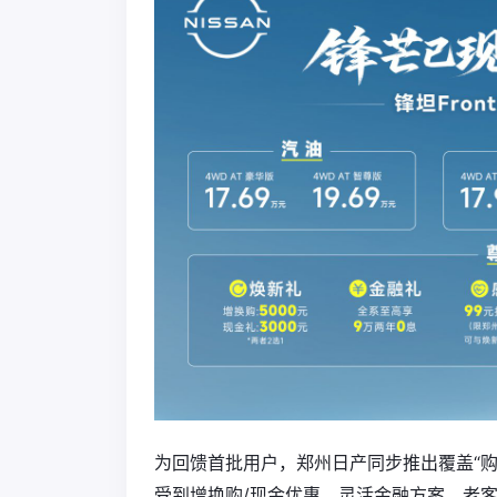
为回馈首批用户，郑州日产同步推出覆盖“购
受到增换购/现金优惠、灵活金融方案、老客