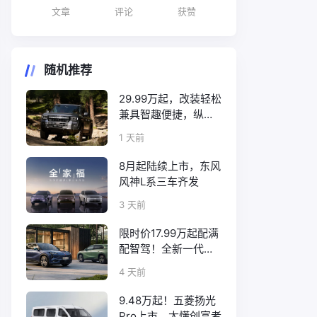
文章
评论
获赞
随机推荐
29.99万起，改装轻松
兼具智趣便捷，纵横
F700上市
1 天前
8月起陆续上市，东风
风神L系三车齐发
3 天前
限时价17.99万起配满
配智驾！全新一代天
工08正式上市
4 天前
9.48万起！五菱扬光
Pro上市，太懂创富者