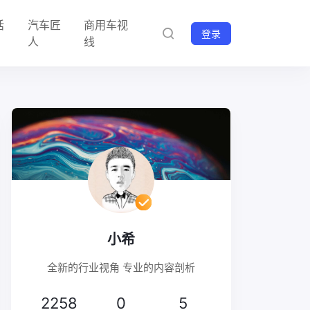
话
汽车匠
商用车视
登录
人
线
小希
全新的行业视角 专业的内容剖析
2258
0
5