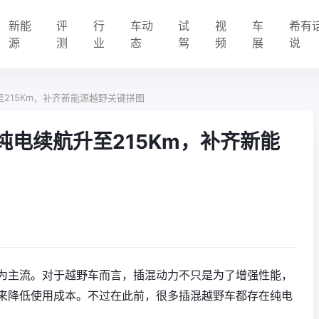
新能
评
行
车动
试
视
车
希有
源
测
业
态
驾
频
展
说
升至215Km，补齐新能源越野关键拼图
，纯电续航升至215Km，补齐新能
为主流。对于越野车而言，插混动力不只是为了增强性能，
来降低使用成本。不过在此前，很多插混越野车都存在纯电