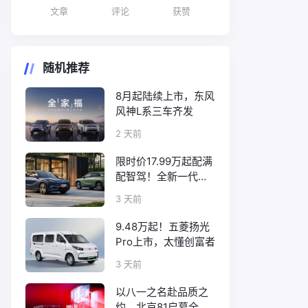
文章
评论
获赞
随机推荐
8月起陆续上市，东风
风神L系三车齐发
2 天前
限时价17.99万起配满
配智驾！全新一代天
工08正式上市
3 天前
9.48万起！五菱扬光
Pro上市，太懂创富者
3 天前
以八一之名赴品质之
约，北京81启幕全新