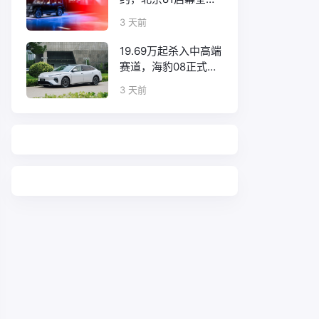
口碑征程
3 天前
19.69万起杀入中高端
赛道，海豹08正式上
市！
3 天前