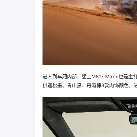
进入到车厢内部，猛士M817 Max+也
供迎松墨、青山黛、丹霞棕3款内饰颜色，