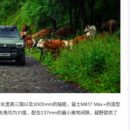
m的长宽高三围以及3005mm的轴距，猛士M817 Max+的造型
角均为31度，配合237mm的最小离地间隙，越野提供了