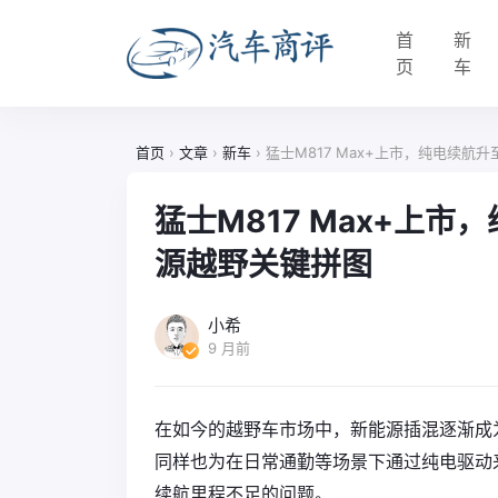
首
新
页
车
首页
›
文章
›
新车
›
猛士M817 Max+上市，纯电续航
猛士M817 Max+上市
源越野关键拼图
小希
9 月前
在如今的越野车市场中，新能源插混逐渐成
同样也为在日常通勤等场景下通过纯电驱动
续航里程不足的问题。