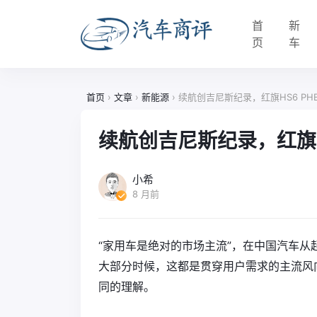
首
新
页
车
首页
›
文章
›
新能源
›
续航创吉尼斯纪录，红旗HS6 PHE
续航创吉尼斯纪录，红旗HS
小希
8 月前
“家用车是绝对的市场主流”，在中国汽车
大部分时候，这都是贯穿用户需求的主流风
同的理解。