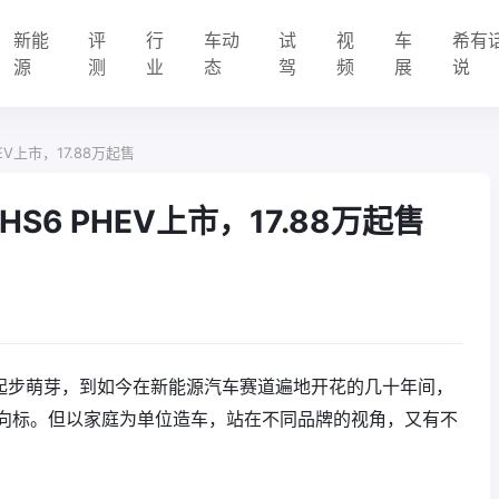
新能
评
行
车动
试
视
车
希有
源
测
业
态
驾
频
展
说
V上市，17.88万起售
6 PHEV上市，17.88万起售
从起步萌芽，到如今在新能源汽车赛道遍地开花的几十年间，
向标。但以家庭为单位造车，站在不同品牌的视角，又有不