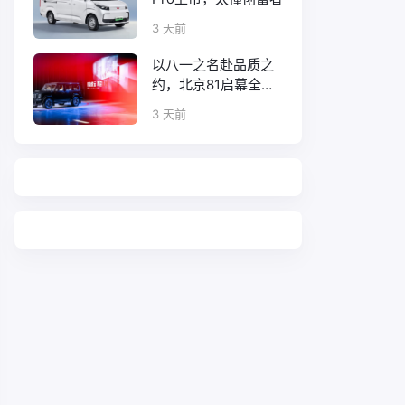
3 天前
以八一之名赴品质之
约，北京81启幕全新
口碑征程
3 天前