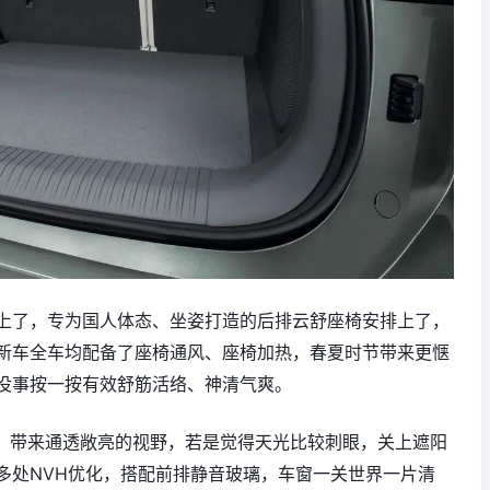
上了，专为国人体态、坐姿打造的后排云舒座椅安排上了，
新车全车均配备了座椅通风、座椅加热，春夏时节带来更惬
没事按一按有效舒筋活络、神清气爽。
窗，带来通透敞亮的视野，若是觉得天光比较刺眼，关上遮阳
多处NVH优化，搭配前排静音玻璃，车窗一关世界一片清