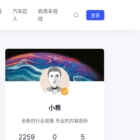
话
汽车匠
商用车视
登录
人
线
小希
全新的行业视角 专业的内容剖析
2259
0
5