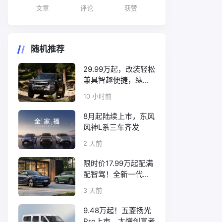
文章
评论
获赞
随机推荐
29.99万起，改装轻松
兼具智趣便捷，纵横
F700上市
10 小时前
8月起陆续上市，东风
风神L系三车齐发
2 天前
限时价17.99万起配满
配智驾！全新一代天
工08正式上市
3 天前
9.48万起！五菱扬光
Pro上市，太懂创富者