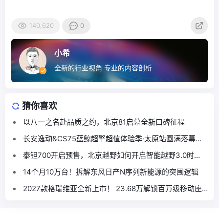
140,620
0
小希
全新的行业视角 专业的内容剖析
猜你喜欢
以八一之名赴品质之约，北京81启幕全新口碑征程
长安逸动&CS75蓝鲸超擎超值体验季·太原站圆满落幕，
本土跨界联合燃动龙城
泰钽700开启预售，北京越野如何开启智能越野3.0时
代？
14个月10万台！拆解东风日产N序列新能源的突围逻辑
2027款格瑞维亚全新上市！ 23.68万解锁百万级移动座
舱