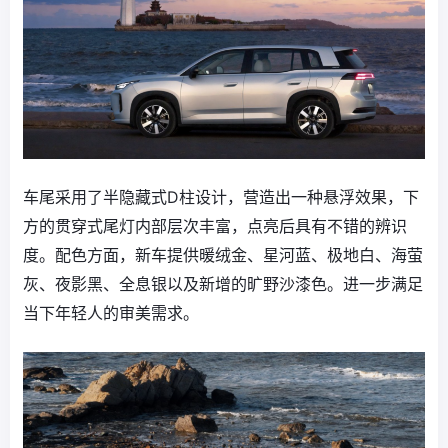
车尾采用了半隐藏式D柱设计，营造出一种悬浮效果，下
方的贯穿式尾灯内部层次丰富，点亮后具有不错的辨识
度。配色方面，新车提供暖绒金、星河蓝、极地白、海萤
灰、夜影黑、全息银以及新增的旷野沙漆色。进一步满足
当下年轻人的审美需求。