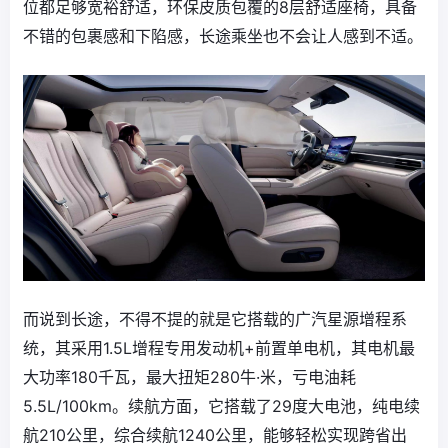
位都足够宽裕舒适，环保皮质包覆的8层舒适座椅，具备
不错的包裹感和下陷感，长途乘坐也不会让人感到不适。
而说到长途，不得不提的就是它搭载的广汽星源增程系
统，其采用1.5L增程专用发动机+前置单电机，其电机最
大功率180千瓦，最大扭矩280牛·米，亏电油耗
5.5L/100km。续航方面，它搭载了29度大电池，纯电续
航210公里，综合续航1240公里，能够轻松实现跨省出