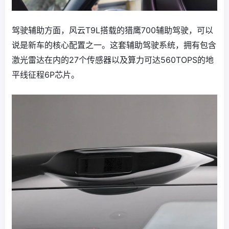
驾驶辅助方面，风云T9L搭载的猎鹰700辅助驾驶，可以
说是新车的核心配置之一。这套辅助驾驶系统，拥有包含
激光雷达在内的27个传感器以及算力可达560TOPS的地
平线征程6P芯片。