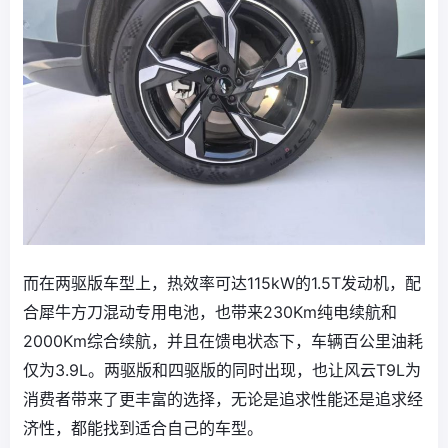
而在两驱版车型上，热效率可达115kW的1.5T发动机，配
合犀牛方刀混动专用电池，也带来230Km纯电续航和
2000Km综合续航，并且在馈电状态下，车辆百公里油耗
仅为3.9L。两驱版和四驱版的同时出现，也让风云T9L为
消费者带来了更丰富的选择，无论是追求性能还是追求经
济性，都能找到适合自己的车型。