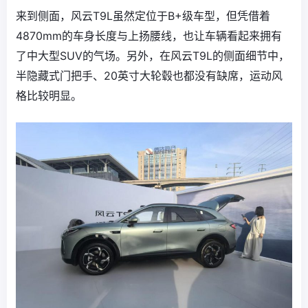
来到侧面，风云T9L虽然定位于B+级车型，但凭借着
4870mm的车身长度与上扬腰线，也让车辆看起来拥有
了中大型SUV的气场。另外，在风云T9L的侧面细节中，
半隐藏式门把手、20英寸大轮毂也都没有缺席，运动风
格比较明显。