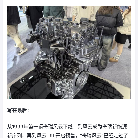
写在最后：
从1999年第一辆奇瑞风云下线，到风云成为奇瑞新能源
新序列，再到风云T9L开启预售，“奇瑞风云”已经走过了