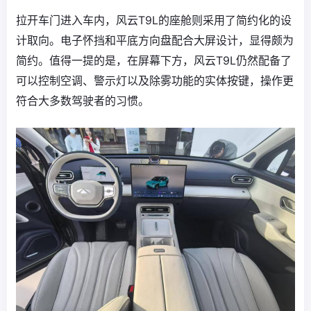
拉开车门进入车内，风云T9L的座舱则采用了简约化的设
计取向。电子怀挡和平底方向盘配合大屏设计，显得颇为
简约。值得一提的是，在屏幕下方，风云T9L仍然配备了
可以控制空调、警示灯以及除雾功能的实体按键，操作更
符合大多数驾驶者的习惯。