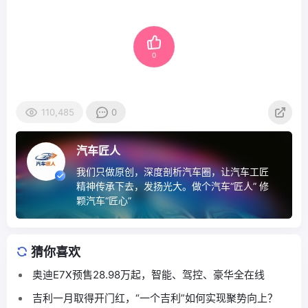
0
110,485
0
汽车匠人
我们只做原创，深度剖析汽车圈，让汽车工匠
精神传承下去，发扬光大。做个汽车“匠人” 修
颗汽车“匠心”
猜你喜欢
奥迪E7X预售28.98万起，智能、驾控、豪华全在线
吉利一月取得开门红，“一个吉利”如何实现聚势向上？