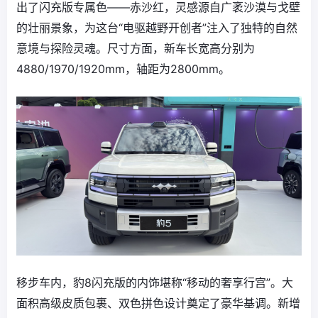
出了闪充版专属色——赤沙红，灵感源自广袤沙漠与戈壁
的壮丽景象，为这台“电驱越野开创者”注入了独特的自然
意境与探险灵魂。尺寸方面，新车长宽高分别为
4880/1970/1920mm，轴距为2800mm。
移步车内，豹8闪充版的内饰堪称“移动的奢享行宫”。大
面积高级皮质包裹、双色拼色设计奠定了豪华基调。新增