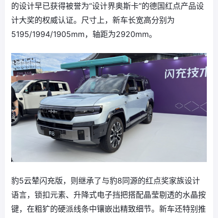
的设计早已获得被誉为“设计界奥斯卡”的德国红点产品设
计大奖的权威认证。尺寸上，新车长宽高分别为
5195/1994/1905mm，轴距为2920mm。
豹5云辇闪充版，则继承了与豹8同源的红点奖家族设计
语言，锁扣元素、升降式电子挡把搭配晶莹剔透的水晶按
键，在粗犷的硬派线条中镶嵌出精致细节。新车还特别推