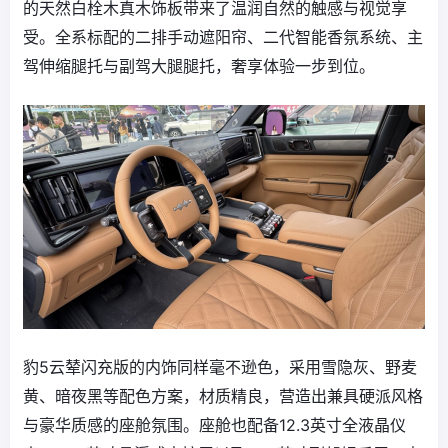
的天然白栓木真木饰板带来了温润自然的触感与视觉享
受。全系标配的二排手动遮阳帘、二代智能香氛系统、主
驾伸缩腿托与副驾大腿腿托，奢享体验一步到位。
豹5云辇闪充版的内饰同样毫不逊色，采用雪隐灰、野麦
黄、暗夜黑等配色方案，材质精良，营造出兼具硬派风格
与豪华质感的座舱氛围。座舱也配备12.3英寸全液晶仪