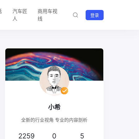
话
汽车匠
商用车视
登录
人
线
小希
全新的行业视角 专业的内容剖析
2259
0
5