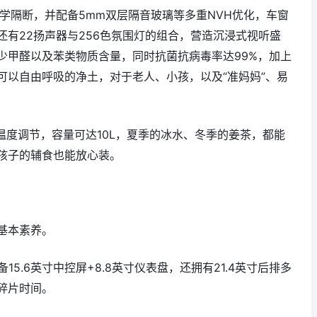
学隔断，并配备5mm双层隔音玻璃等多重NVH优化，车窗
有22扬声器与256色氛围灯的组合，营造沉浸式视听盛
少甲醛以及苯类物质含量，同时抗菌抗病毒率达99%，加上
可以自由呼吸的净土，对于老人、小孩，以及“准妈妈”、易
℃温度调节，容量可达10L，夏季的冰水、冬季的姜茶，都能
孩子的辅食也能放心装。
基本素养。
15.6英寸中控屏+8.8英寸仪表盘，还拥有21.4英寸后排多
碎片时间。