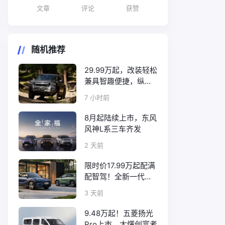
文章
评论
获赞
随机推荐
29.99万起，改装轻松
兼具智趣便捷，纵横
F700上市
7 小时前
8月起陆续上市，东风
风神L系三车齐发
2 天前
限时价17.99万起配满
配智驾！全新一代天
工08正式上市
3 天前
9.48万起！五菱扬光
Pro上市，太懂创富者