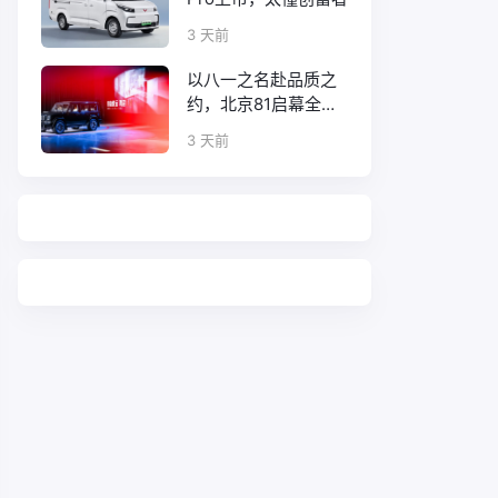
3 天前
以八一之名赴品质之
约，北京81启幕全新
口碑征程
3 天前