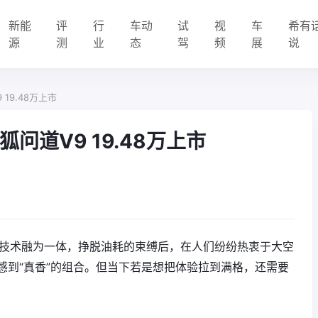
新能
评
行
车动
试
视
车
希有
源
测
业
态
驾
频
展
说
19.48万上市
问道V9 19.48万上市
源技术融为一体，挣脱油耗的束缚后，在人们纷纷热衷于大空
感到“真香”的组合。但当下若是想把体验拉到满格，还需要