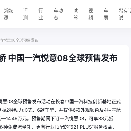
新能
评
行
车动
试
视
车
希有
源
测
业
态
驾
频
展
说
一汽悦意08全球预售发布
家轿 中国一汽悦意08全球预售发布
悦意08全球预售发布活动在长春中国一汽科技创新基地正式
纯电版2种动力形式、6款车型，并提供6款外观颜色及4种座舱
—14.49万元。预售期间下订一汽悦意08，可享88元抵
多种免费流量礼，更有行业顶配的“521 PLUS”服务权益，