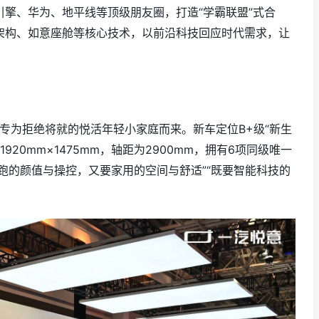
引擎、华为、地平线等顶级朋友圈，打造“学霸联盟”式合
光架构、如意座舱等核心技术，以前沿科技回应时代需求，让
专为拒绝将就的悦活年轻小家庭而来。新车定位B+级“新生
920mm×1475mm，轴距为2900mm，拥有6项同级唯一
轿跑的颜值与操控，又要家用的空间与舒适”“既要智能科技的