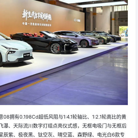
08拥有0.198Cd超低风阻与1:4.1轮轴比、1:2.1轮高比的黄
飞瀑、天际流川数字灯组点亮仪式感，无框电吸门与无框后
星辰紫、极夜黑、钛空灰、晴空蓝、森野绿、电光白6款专