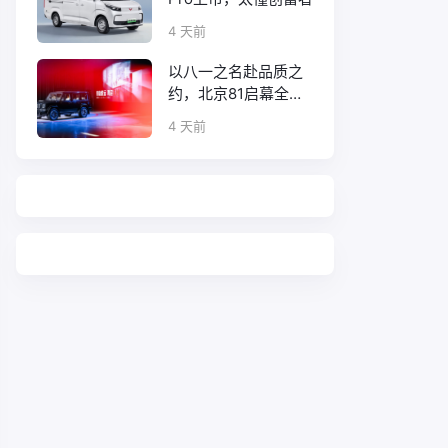
4 天前
以八一之名赴品质之
约，北京81启幕全新
口碑征程
4 天前