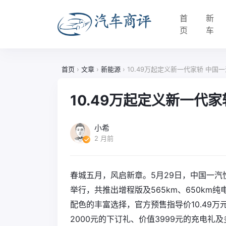
首
新
页
车
首页
›
文章
›
新能源
›
10.49万起定义新一代家轿 中国
10.49万起定义新一代
小希
2 月前
春城五月，风启新章。5月29日，中国一汽
举行，共推出增程版及565km、650km
配色的丰富选择，官方预售指导价10.49万元
2000元的下订礼、价值3999元的充电礼及