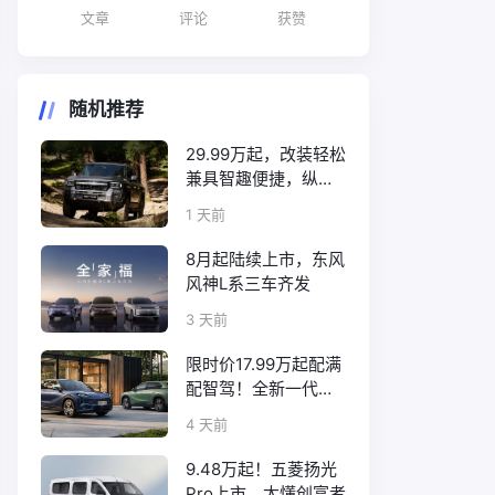
文章
评论
获赞
随机推荐
29.99万起，改装轻松
兼具智趣便捷，纵横
F700上市
1 天前
8月起陆续上市，东风
风神L系三车齐发
3 天前
限时价17.99万起配满
配智驾！全新一代天
工08正式上市
4 天前
9.48万起！五菱扬光
Pro上市，太懂创富者