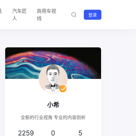
话
汽车匠
商用车视
登录
人
线
小希
全新的行业视角 专业的内容剖析
2259
0
5