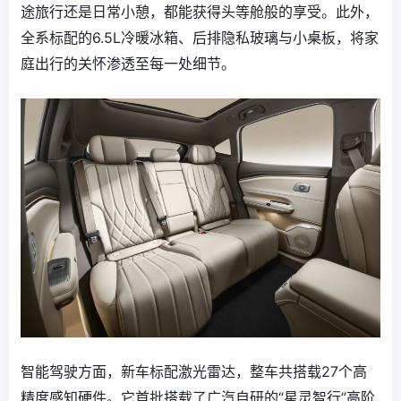
途旅行还是日常小憩，都能获得头等舱般的享受。此外，
全系标配的‌6.5L冷暖冰箱、后排隐私玻璃与小桌板‌，将家
庭出行的关怀渗透至每一处细节。
智能驾驶方面，新车‌标配激光雷达‌，整车共搭载27个高
精度感知硬件。它首批搭载了广汽自研的“星灵智行”高阶