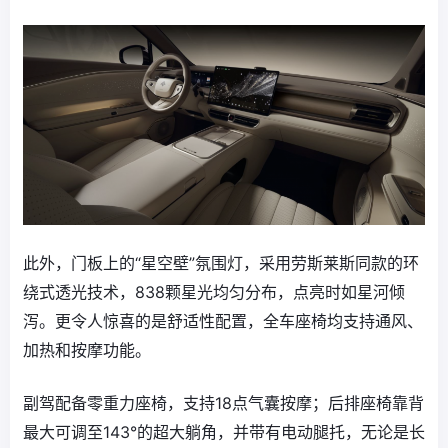
此外，门板上的“星空壁”氛围灯‌，采用劳斯莱斯同款的环
绕式透光技术，838颗星光均匀分布，点亮时如星河倾
泻。更令人惊喜的是舒适性配置，‌全车座椅均支持通风、
加热和按摩功能‌。
副驾配备零重力座椅，支持18点气囊按摩；后排座椅靠背
最大可调至‌143°‌的超大躺角，并带有电动腿托，无论是长