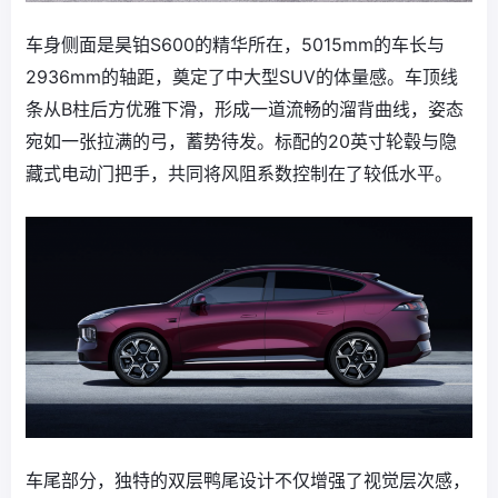
车身侧面是昊铂S600的精华所在，5015mm的车长‌与
2936mm的轴距‌，奠定了中大型SUV的体量感。车顶线
条从B柱后方优雅下滑，形成一道流畅的溜背曲线，姿态
宛如一张拉满的弓，蓄势待发。标配的20英寸轮毂与隐
藏式电动门把手，共同将风阻系数控制在了较低水平。
车尾部分，独特的双层鸭尾设计不仅增强了视觉层次感，