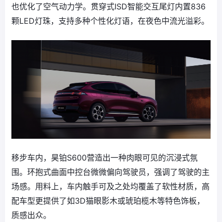
也优化了空气动力学。贯穿式ISD智能交互尾灯内置836
颗LED灯珠，支持多种个性化灯语，在夜色中流光溢彩。
移步车内，昊铂S600营造出一种肉眼可见的沉浸式氛
围。环抱式曲面中控台微微偏向驾驶员，强调了驾驶的主
场感。用料上，车内触手可及之处均覆盖了软性材质，高
配车型更提供了如3D猫眼影木或琥珀榄木等特色饰板，
质感出众。