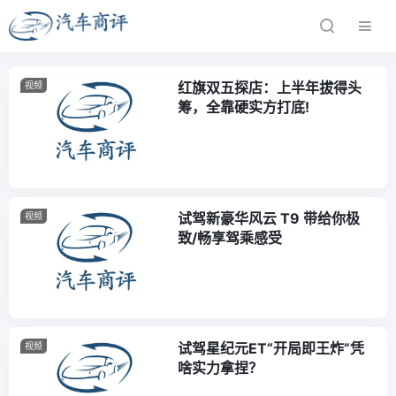
红旗双五探店：上半年拔得头
视频
筹，全靠硬实方打底!
试驾新豪华风云 T9 带给你极
视频
致/畅享驾乘感受
试驾星纪元ET“开局即王炸”凭
视频
啥实力拿捏？