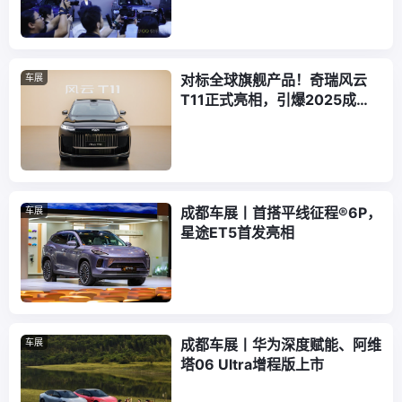
对标全球旗舰产品！奇瑞风云
车展
T11正式亮相，引爆2025成都
车展
成都车展丨首搭平线征程®6P，
车展
星途ET5首发亮相
成都车展丨华为深度赋能、阿维
车展
塔06 Ultra增程版上市