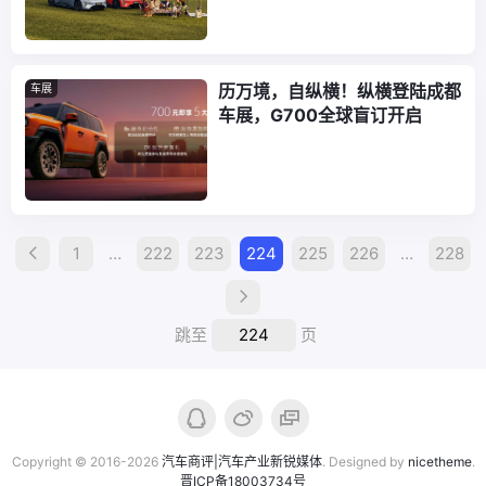
历万境，自纵横！纵横登陆成都
车展
车展，G700全球盲订开启
Posts
1
…
222
223
224
225
226
…
228
Navigation
跳至
页
Copyright © 2016-2026
汽车商评|汽车产业新锐媒体
. Designed by
nicetheme
.
晋ICP备18003734号