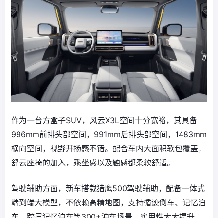
作为一台方盒子SUV，风云X3L空间十分宽裕，其具备
996mm前排头部空间，991mm后排头部空间，1483mm
横向空间，视野开扬感不错。配合车内大面积软包覆盖，
舒云座椅的加入，乘坐感以及触感都柔软舒适。
驾驶辅助方面，新车搭载猎鹰500驾驶辅助，配备一体式
端到端大模型，不依赖高精地图，支持循迹倒车、记忆泊
车、跨层记忆泊车等300+泊车场景，实用性大大提升。