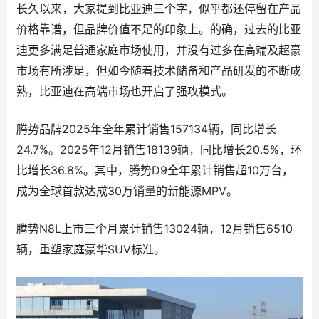
长久以来，大家提到比亚迪三个字，似乎都还停留在产品
价格靠谱，但品牌价值不足的印象上。的确，过去的比亚
迪更多满足普通家庭市场使用，并没有过多在高端及超豪
市场有所涉足，但如今随着技术储备和产品研发的不断成
熟，比亚迪在高端市场也开启了强攻模式。
腾势品牌2025年全年累计销售157134辆，同比增长
24.7%。2025年12月销售18139辆，同比增长20.5%，环
比增长36.8%。其中，腾势D9全年累计销售超10万台，
成为全球首款达成30万销量的新能源MPV。
腾势N8L上市三个月累计销售13024辆，12月销售6510
辆，重塑家庭豪华SUV标准。