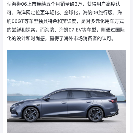
型海狮06上市连续五个月销量破3万，获得用户高度认
可。海洋网定位更年轻化、全球化，海豹06旅行版、海
豹06GT等车型独具特色和辨识度，是对多元化用车方式
的尝鲜和探索，而海豹、海狮07 EV等车型，则通过国际
化的设计和时尚感，赢得了海外市场消费者的认可。