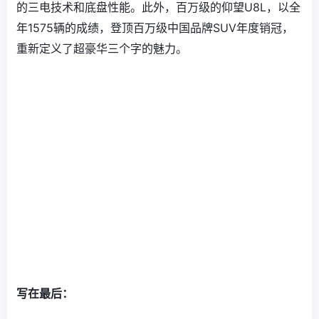
的三电技术和底盘性能。此外，百万级的仰望U8L，以全
年1575辆的成绩，登顶百万级中国品牌SUV年度销冠，
重新定义了超豪华三个字的魅力。
写在最后：