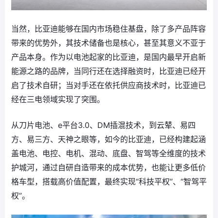
当然，比亚迪能够在国内市场稳住基盘，除了多产品阵容
带来的优势外，其技术储备也是核心，甚至其意义不亚于
产品本身。作为以电池起家的比亚迪，是国内最早开启新
能源之路的品牌，当同行还在选择融资时，比亚迪已经开
启了技术自研；当对手还在依托供应商技术时，比亚迪已
经在三电领域实现了突围。
从刀片电池、e平台3.0、DM插混技术，到云辇、易四
方、易三方、天神之眼等，如今的比亚迪，已经构建起涵
盖电池、电控、电机、混动、底盘、智驾等全维度的技术
护城河，通过自研自造带来的成本优势，也能让更多低价
格车型，搭载高价值配置，最终实现“科技平权”、“智驾平
权”。