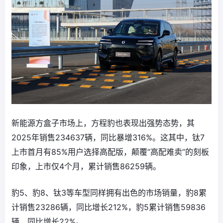
新能源方盒子市场上，方程豹也表现出强势态势，其
2025年销售234637辆，同比暴增316%。这其中，钛7
上市首月有85%用户选择高配版，颠覆“高配难卖”的刻板
印象，上市仅4个月，累计销售86259辆。
豹5、豹8、钛3等车型同样拥有出色的市场销量，豹8累
计销售23286辆，同比增长212%，豹5累计销售59836
辆，同比增长22%。