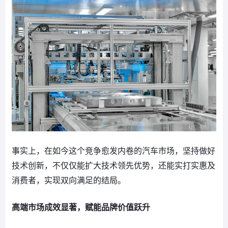
事实上，在如今这个竞争愈发内卷的汽车市场，坚持做好
技术创新，不仅仅能扩大技术领先优势，还能实打实惠及
消费者，实现双向满足的结局。
高端市场成效显著，赋能品牌价值跃升