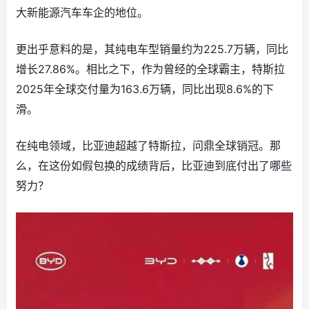
大新能源汽车车企的地位。
更出乎意料的是，其纯电车型销量约为225.7万辆，同比
增长27.86%。相比之下，作为曾经的全球霸主，特斯拉
2025年全球交付量为163.6万辆，同比出现8.6%的下
滑。
在纯电领域，比亚迪超越了特斯拉，问鼎全球销冠。那
么，在这份如假包换的成绩背后，比亚迪到底付出了哪些
努力？