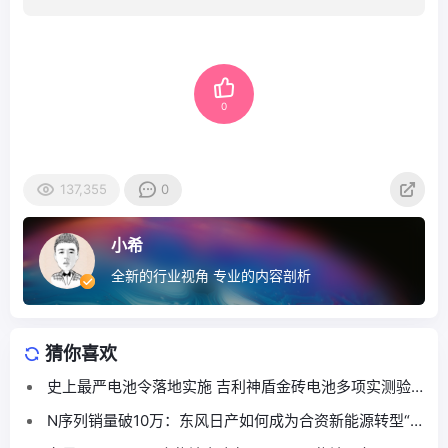
0
137,355
0
小希
全新的行业视角 专业的内容剖析
猜你喜欢
史上最严电池令落地实施 吉利神盾金砖电池多项实测验
证“又快又好又安全”
N序列销量破10万：东风日产如何成为合资新能源转型“范
本”