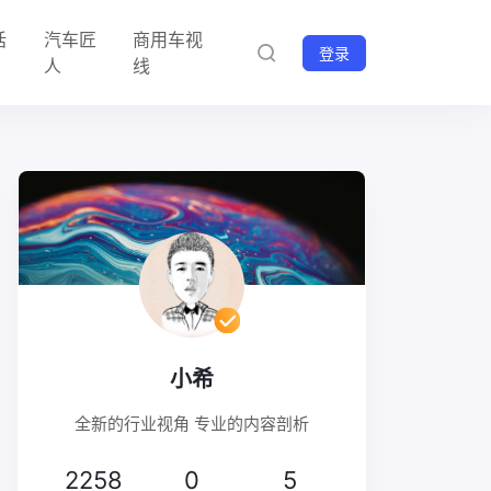
话
汽车匠
商用车视
登录
人
线
小希
全新的行业视角 专业的内容剖析
2258
0
5