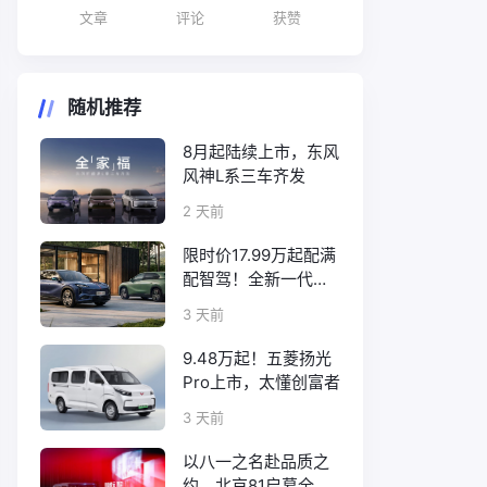
文章
评论
获赞
随机推荐
8月起陆续上市，东风
风神L系三车齐发
2 天前
限时价17.99万起配满
配智驾！全新一代天
工08正式上市
3 天前
9.48万起！五菱扬光
Pro上市，太懂创富者
3 天前
以八一之名赴品质之
约，北京81启幕全新