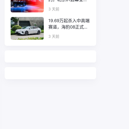
口碑征程
3 天前
19.69万起杀入中高端
赛道，海豹08正式上
市！
3 天前