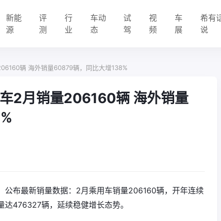
新能
评
行
车动
试
视
车
希有
源
测
业
态
驾
频
展
说
160辆 海外销量60879辆，同比大增138%
2月销量206160辆 海外销量
8%
K）公布最新销量数据：2月乘用车销量206160辆，开年连续
量达476327辆，延续稳健增长态势。