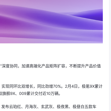
利”深度协同，加速高端化产品矩阵扩容，不断提升产品价值
，实现同环比双增长，同比劲增70%。2月4日，极氪9X累计
旗舰9X、009累计交付近10万辆。
相，发布云珀红、月海灰、玄武灰、极夜黑、极昼白五款车