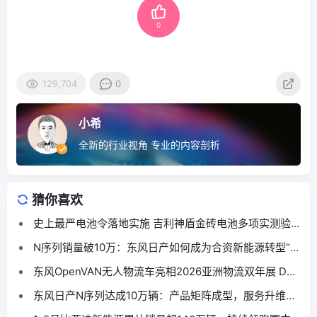
0
129,704
0
小希
全新的行业视角 专业的内容剖析
猜你喜欢
史上最严电池令落地实施 吉利神盾金砖电池多项实测验
证“又快又好又安全”
N序列销量破10万：东风日产如何成为合资新能源转型“范
本”
东风OpenVAN无人物流车亮相2026亚洲物流双年展 DF-
8现身物流数智化创新展示区
东风日产N序列达成10万辆：产品矩阵成型，服务升维构
建转型新路径