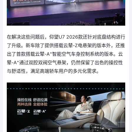
在解决这些问题后，仰望U7 2026款还针对底盘结构进行
了升级。新车除了提供搭载云辇-Z电悬架的版本外，还推
+
出了首款搭载云辇-A
智能空气车身控制系统的版本。云
+
辇-A
通过双腔双阀空气悬架，仍然保留了出色的操控性
与舒适性，满足高端轿车用户的多元化需求。