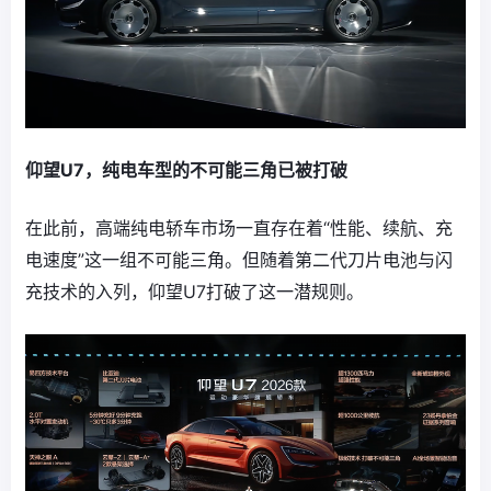
仰望U7，纯电车型的不可能三角已被打破
在此前，高端纯电轿车市场一直存在着“性能、续航、充
电速度”这一组不可能三角。但随着第二代刀片电池与闪
充技术的入列，仰望U7打破了这一潜规则。