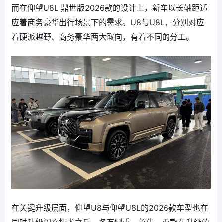
而在仰望U8L 鼎世版2026款的设计上，新车以长轴距适
应着商务豪华出行场景下的需求。U8与U8L，分别对应
着硬派越野、商务豪华两大取向，有着不同的分工。
在关键升级层面，仰望U8与仰望U8L的2026款车型也在
同时升级闪充技术之后，各有侧重。首先，两款车升级的