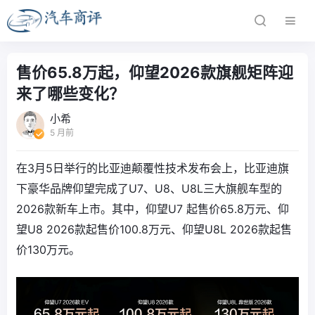
售价65.8万起，仰望2026款旗舰矩阵迎
来了哪些变化？
小希
5 月前
在3月5日举行的比亚迪颠覆性技术发布会上，比亚迪旗
下豪华品牌仰望完成了U7、U8、U8L三大旗舰车型的
2026款新车上市。其中，仰望U7 起售价65.8万元、仰
望U8 2026款起售价100.8万元、仰望U8L 2026款起售
价130万元。