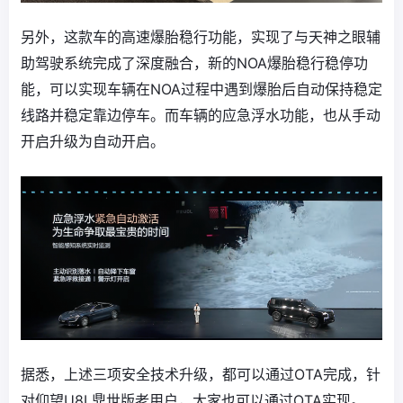
另外，这款车的高速爆胎稳行功能，实现了与天神之眼辅
助驾驶系统完成了深度融合，新的NOA爆胎稳行稳停功
能，可以实现车辆在NOA过程中遇到爆胎后自动保持稳定
线路并稳定靠边停车。而车辆的应急浮水功能，也从手动
开启升级为自动开启。
据悉，上述三项安全技术升级，都可以通过OTA完成，针
对仰望U8L鼎世版老用户，大家也可以通过OTA实现。