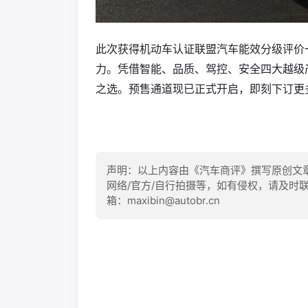
此次获得机动车认证联盟汽车能效分级评价
力。凭借智能、品质、驾控、安全四大越级
之选。预售通道现已正式开启，即刻下订更
声明：以上内容由《汽车商评》撰写原创文
网络/官方/自行拍摄等，如有侵权，请及时
箱：maxibin@autobr.cn