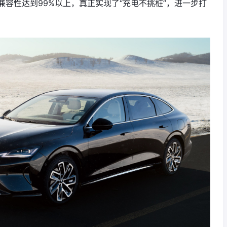
容性达到99%以上，真正实现了“充电不挑桩”，进一步打