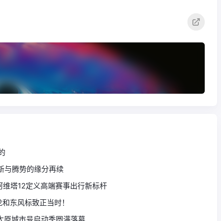
的
新与腾势的缘分再续
阿维塔12定义高端赛事出行新标杆
铁龙和东风标致正当时！
A太原城市号启动季圆满落幕