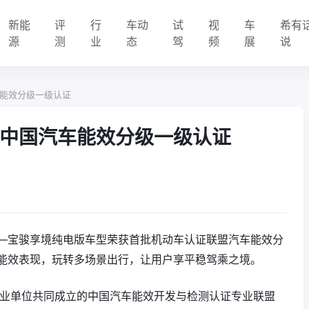
新能
评
行
车动
试
视
车
希有
源
测
业
态
驾
频
展
说
能效分级一级认证
中国汽车能效分级一级认证
—宝骏享境纯电版车型荣获首批机动车认证联盟汽车能效分
能效表现，玩转多场景出行，让用户享平稳驾乘之境。
行业单位共同成立的中国汽车能效开发与检测认证专业联盟