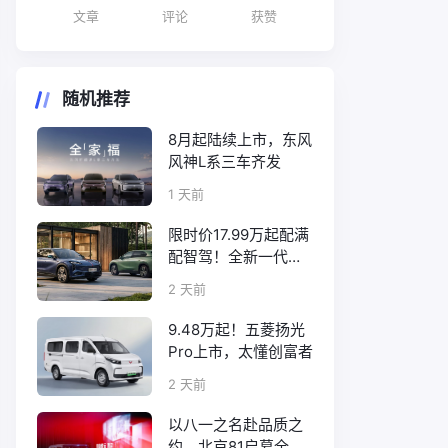
文章
评论
获赞
随机推荐
8月起陆续上市，东风
风神L系三车齐发
1 天前
限时价17.99万起配满
配智驾！全新一代天
工08正式上市
2 天前
9.48万起！五菱扬光
Pro上市，太懂创富者
2 天前
以八一之名赴品质之
约，北京81启幕全新