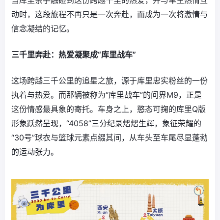
当库里亲手触碰到这份跨越千里的热爱，并与车主热情互
动时，这段旅程不再只是一次奔赴，而成为一次将激情与
信念凝结的记忆。
三千里奔赴：热爱凝聚成“库里战车”
这场跨越三千公里的追星之旅，源于库里忠实粉丝的一份
执着与热爱。而那辆被称为“库里战车”的问界M9，正是
这份情感最具象的寄托。车身之上，憨态可掬的库里Q版
形象跃然呈现，“4058”三分纪录熠熠生辉，象征荣耀的
“30号”球衣与篮球元素点缀其间，从车头至车尾尽显蓬勃
的运动张力。