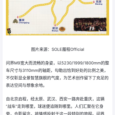
图片来源：SOLE履程Official
问界M9宽大而流畅的身姿，以5230/1999/1800mm的整
车尺寸与3110mm的轴距，勾勒出恰到好处的比例之美，
不仅彰显全景智慧旗舰的气度，为艺术创作留下了充足的
表达空间与想象余地。
自北京启程，经太原、武汉、西安一路奔赴重庆，这辆
“战车”走到哪里，球迷便追随到哪里。人们汇聚在它身
旁，合影留念，将情感投射于这一段特别的旅程。问界