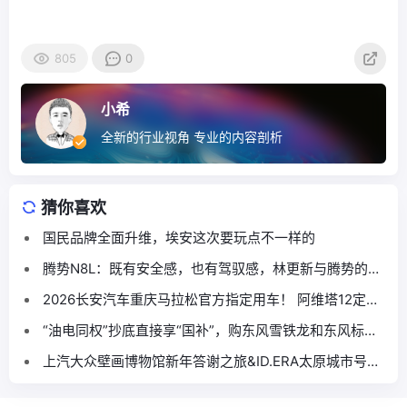
805
0
小希
全新的行业视角 专业的内容剖析
猜你喜欢
国民品牌全面升维，埃安这次要玩点不一样的
腾势N8L：既有安全感，也有驾驭感，林更新与腾势的缘
分再续
2026长安汽车重庆马拉松官方指定用车！ 阿维塔12定义
高端赛事出行新标杆
“油电同权”抄底直接享“国补”，购东风雪铁龙和东风标致
正当时！
上汽大众壁画博物馆新年答谢之旅&ID.ERA太原城市号启
动季圆满落幕