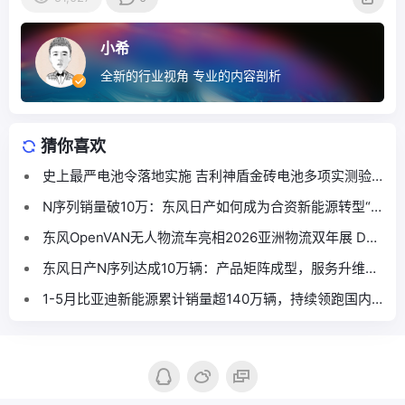
小希
全新的行业视角 专业的内容剖析
猜你喜欢
史上最严电池令落地实施 吉利神盾金砖电池多项实测验
证“又快又好又安全”
N序列销量破10万：东风日产如何成为合资新能源转型“范
本”
东风OpenVAN无人物流车亮相2026亚洲物流双年展 DF-
8现身物流数智化创新展示区
东风日产N序列达成10万辆：产品矩阵成型，服务升维构
建转型新路径
1-5月比亚迪新能源累计销量超140万辆，持续领跑国内
车市