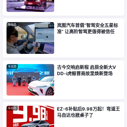
岚图汽车首倡“智驾安全五星标
车动态
准” 让高阶智驾更值得被信任
古今交响启新程 启辰全新大V
车动态
DD-i虎鲸晋商故里焕新登场
EZ-6补贴后9.98万起！弯道王
车动态
马自达也掀桌子了